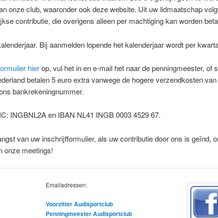
 van onze club, waaronder ook deze website. Uit uw lidmaatschap volgt
lijkse contributie, die overigens alleen per machtiging kan worden beta
kalenderjaar. Bij aanmelden lopende het kalenderjaar wordt per kwart
formulier hier
op, vul het in en e-mail het naar de penningmeester, of s
derland betalen 5 euro extra vanwege de hogere verzendkosten van he
p ons bankrekeningnummer.
 u BIC: INGBNL2A en IBAN NL41 INGB 0003 4529 67.
st van uw inschrijfformulier, als uw contributie door ons is geïnd, o
an onze meetings!
Emailadressen:
Voorzitter Audisportclub
Penningmeester Audisportclub