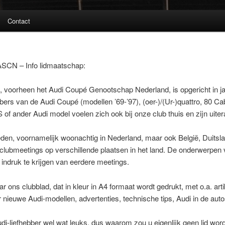
Contact
ASCN – Info lidmaatschap:
 voorheen het Audi Coupé Genootschap Nederland, is opgericht in ja
bbers van de Audi Coupé (modellen ’69-’97), (oer-)/(Ur-)quattro, 80 C
 of ander Audi model voelen zich ook bij onze club thuis en zijn uit
den, voornamelijk woonachtig in Nederland, maar ook België, Duitsl
4 clubmeetings op verschillende plaatsen in het land. De onderwerpen 
indruk te krijgen van eerdere meetings.
ar ons clubblad, dat in kleur in A4 formaat wordt gedrukt, met o.a. ar
 nieuwe Audi-modellen, advertenties, technische tips, Audi in de aut
di-liefhebber wel wat leuks, dus waarom zou u eigenlijk geen lid wo