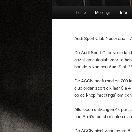
Hoofdmenu
Home
Meetings
Info
Spring
naar
Audi Sport Club Nederland – 
de
De Audi Sport Club Nederland,
primaire
gezellige autoclub voor liefhe
berijders van een Audi S of RS
inhoud
De ASCN heeft rond de 200 le
club organiseert elk jaar 3 a 
op de knop ‘meetings’ om een 
Alle leden ontvangen 4x per ja
hun Audi’s, persberichten over
De ASCN biedt voor iedere Au