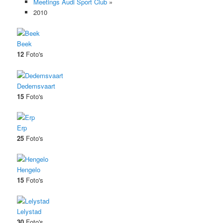
Meetings Audi Sport Club
»
2010
inhoud
Beek
12
Foto's
Dedemsvaart
15
Foto's
Erp
25
Foto's
Hengelo
15
Foto's
Lelystad
30
Foto's