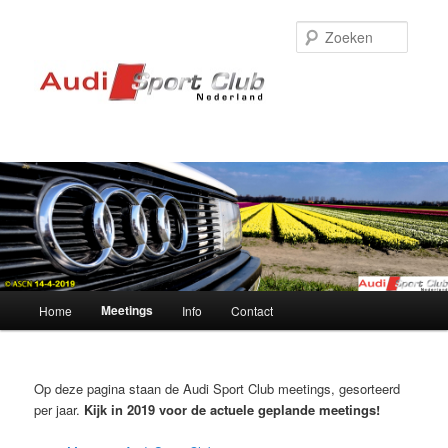
Zoeke
Audi
Sport Club Nederland
Hoofdmenu
Meetings
Home
Info
Contact
Spring
naar
Op deze pagina staan de Audi Sport Club meetings, gesorteerd
de
per jaar.
Kijk in 2019 voor de actuele geplande meetings!
primaire