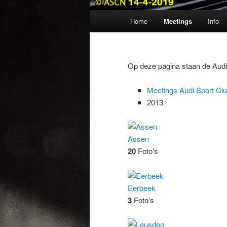
Hoofdmenu
Home
Meetings
Info
Spring
naar
Op deze pagina staan de Audi 
de
Meetings Audi Sport Cl
primaire
2013
inhoud
Assen
20
Foto's
Eerbeek
3
Foto's